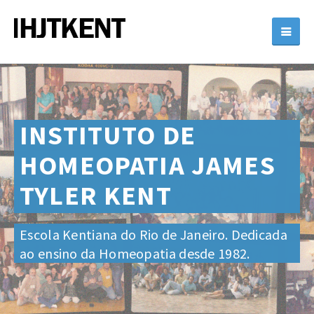
INSTITUTO DE
HOMEOPATIA
JAMES
TYLER KENT
Escola Kentiana do Rio de Janeiro.
Dedicada
ao ensino da Homeopatia desde 1982.